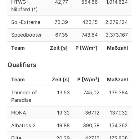
HTWG-
42,77
554,66
1.014.624
Nilpferd (*)
Sol-Extreme
73,39
423,15
2.279.124
Speedbooter
67,35
743,64
3.373.167
Team
Zeit [s]
P [W/m²]
Maßzahl
Qualifiers
Team
Zeit [s]
P [W/m²]
Maßzahl
Thunder of
13,53
745,02
136.384
Paradise
FIONA
19,32
367,12
137.032
Albatros 2
19,88
390,58
154.362
Elite
20,29
427,12
175.838