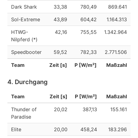
Dark Shark
33,38
780,49
869.641
Sol-Extreme
43,89
604,42
1.164.313
HTWG-
42,16
755,55
1.342.964
Nilpferd (*)
Speedbooter
59,52
782,33
2.771.506
Team
Zeit [s]
P [W/m²]
Maßzahl
4. Durchgang
Team
Zeit [s]
P [W/m²]
Maßzahl
Thunder of
20,02
387,13
155.161
Paradise
Elite
20,00
458,24
183.296