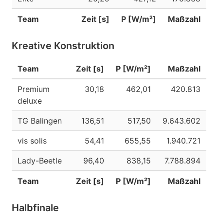
Team
Zeit [s]
P [W/m²]
Maßzahl
Kreative Konstruktion
Team
Zeit [s]
P [W/m²]
Maßzahl
Premium
30,18
462,01
420.813
deluxe
TG Balingen
136,51
517,50
9.643.602
vis solis
54,41
655,55
1.940.721
Lady-Beetle
96,40
838,15
7.788.894
Team
Zeit [s]
P [W/m²]
Maßzahl
Halbfinale