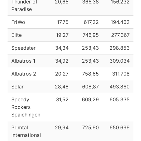
Thunder of
20,65
366,38
156.232
Paradise
FriWö
17,75
617,22
194.462
Elite
19,27
746,95
277.367
Speedster
34,34
253,43
298.853
Albatros 1
34,92
253,43
309.034
Albatros 2
20,27
758,65
311.708
Solar
28,48
608,87
493.860
Speedy
31,52
609,29
605.335
Rockers
Spaichingen
Primtal
29,94
725,90
650.699
International