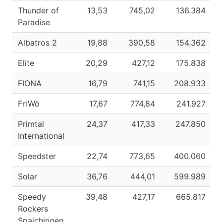
Thunder of
13,53
745,02
136.384
Paradise
Albatros 2
19,88
390,58
154.362
Elite
20,29
427,12
175.838
FIONA
16,79
741,15
208.933
FriWö
17,67
774,84
241.927
Primtal
24,37
417,33
247.850
International
Speedster
22,74
773,65
400.060
Solar
36,76
444,01
599.989
Speedy
39,48
427,17
665.817
Rockers
Spaichingen