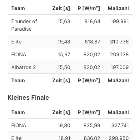
Team
Zeit [s]
P [W/m²]
Maßzahl
Thunder of
15,63
818,64
199.991
Paradise
Elite
19,48
818,87
310.736
FIONA
15,97
820,02
209.138
Albatros 2
15,50
820,02
197.009
Team
Zeit [s]
P [W/m²]
Maßzahl
Kleines Finale
Team
Zeit [s]
P [W/m²]
Maßzahl
FIONA
19,80
835,99
327.741
Elite
18,91
836,02
298.950