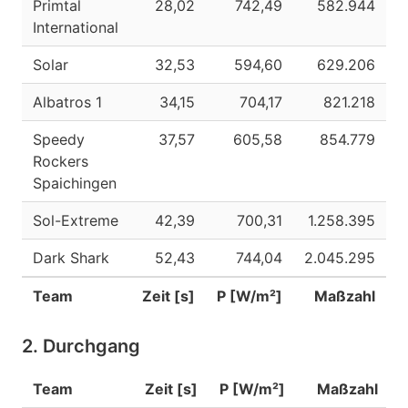
Primtal
28,02
742,49
582.944
International
Solar
32,53
594,60
629.206
Albatros 1
34,15
704,17
821.218
Speedy
37,57
605,58
854.779
Rockers
Spaichingen
Sol-Extreme
42,39
700,31
1.258.395
Dark Shark
52,43
744,04
2.045.295
Team
Zeit [s]
P [W/m²]
Maßzahl
2. Durchgang
Team
Zeit [s]
P [W/m²]
Maßzahl