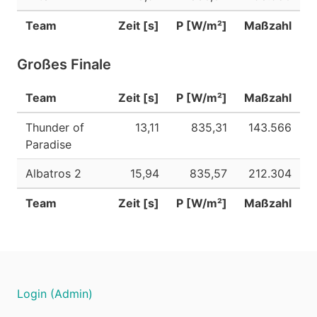
Team
Zeit [s]
P [W/m²]
Maßzahl
Großes Finale
Team
Zeit [s]
P [W/m²]
Maßzahl
Thunder of
13,11
835,31
143.566
Paradise
Albatros 2
15,94
835,57
212.304
Team
Zeit [s]
P [W/m²]
Maßzahl
Login (Admin)