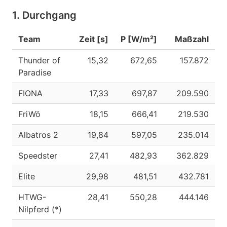
1. Durchgang
Team
Zeit [s]
P [W/m²]
Maßzahl
Thunder of
15,32
672,65
157.872
Paradise
FIONA
17,33
697,87
209.590
FriWö
18,15
666,41
219.530
Albatros 2
19,84
597,05
235.014
Speedster
27,41
482,93
362.829
Elite
29,98
481,51
432.781
HTWG-
28,41
550,28
444.146
Nilpferd (*)