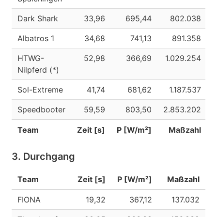
Dark Shark
33,96
695,44
802.038
Albatros 1
34,68
741,13
891.358
HTWG-
52,98
366,69
1.029.254
Nilpferd (*)
Sol-Extreme
41,74
681,62
1.187.537
Speedbooter
59,59
803,50
2.853.202
Team
Zeit [s]
P [W/m²]
Maßzahl
3. Durchgang
Team
Zeit [s]
P [W/m²]
Maßzahl
FIONA
19,32
367,12
137.032